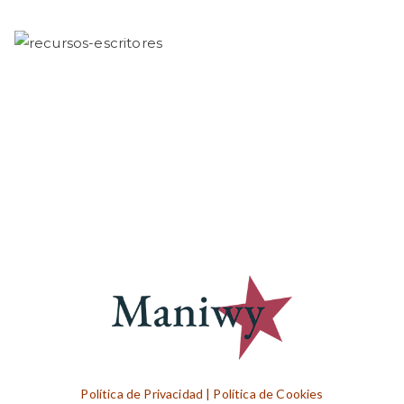
t
e
g
o
r
í
a
s
Política de Privacidad
|
Política de Cookies